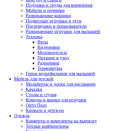
Подушки и снуды для кормления
Мобили и ночники
Развивающие коврики
Подвесные игрушки и дуги
Погремушки и прорезыватели
Развивающие игрушки для малышей
Техника
Весы
Видеоняни
Молокоотсосы
Питание и уход
Радионяни
Термометры
Герои мультфильмов для малышей
Мебель для детской
Мольберты и доски для рисования
Качалки
Столы и стулья
Комоды и ящики для игрушек
Орто Пазл
Кровати в детскую
Одежда
Конверты и комплекты на выписку
Теплые комбинезоны