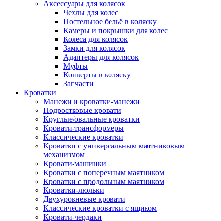
Аксессуары для колясок
Чехлы для колес
Постельное бельё в коляску
Камеры и покрышки для колес
Колеса для колясок
Замки для колясок
Адаптеры для колясок
Муфты
Конверты в коляску
Запчасти
Кроватки
Манежи и кроватки-манежи
Подростковые кровати
Круглые/овальные кроватки
Кровати-трансформеры
Классические кроватки
Кроватки с универсальным маятниковым
механизмом
Кровати-машинки
Кроватки с поперечным маятником
Кроватки с продольным маятником
Кроватки-люльки
Двухуровневые кровати
Классические кроватки с ящиком
Кровати-чердаки