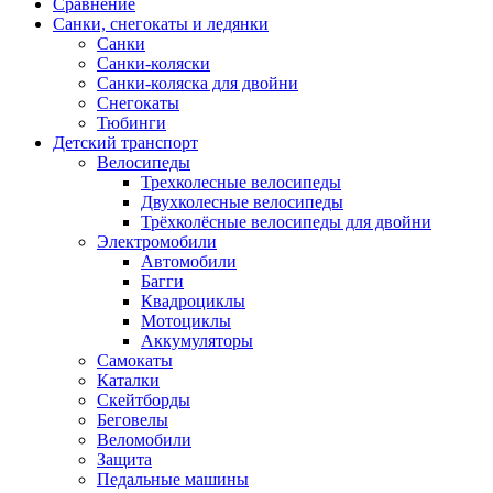
Сравнение
Санки, снегокаты и ледянки
Санки
Санки-коляски
Санки-коляска для двойни
Снегокаты
Тюбинги
Детский транспорт
Велосипеды
Трехколесные велосипеды
Двухколесные велосипеды
Трёхколёсные велосипеды для двойни
Электромобили
Автомобили
Багги
Квадроциклы
Мотоциклы
Аккумуляторы
Самокаты
Каталки
Скейтборды
Беговелы
Веломобили
Защита
Педальные машины