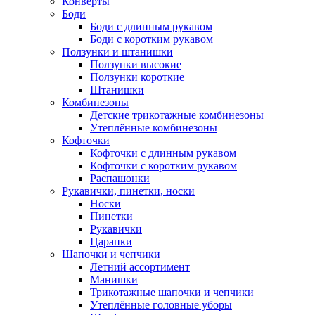
Конверты
Боди
Боди с длинным рукавом
Боди с коротким рукавом
Ползунки и штанишки
Ползунки высокие
Ползунки короткие
Штанишки
Комбинезоны
Детские трикотажные комбинезоны
Утеплённые комбинезоны
Кофточки
Кофточки с длинным рукавом
Кофточки с коротким рукавом
Распашонки
Рукавички, пинетки, носки
Носки
Пинетки
Рукавички
Царапки
Шапочки и чепчики
Летний ассортимент
Манишки
Трикотажные шапочки и чепчики
Утеплённые головные уборы