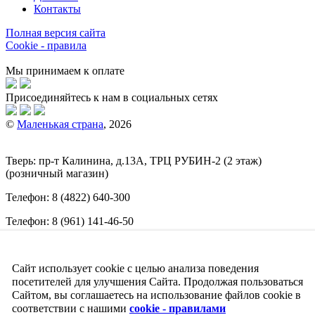
Контакты
Полная версия сайта
Cookie - правила
Мы принимаем к оплате
Присоединяйтесь к нам в социальных сетях
©
Маленькая страна
, 2026
Тверь:
пр-т
Калинина, д.13А, ТРЦ
РУБИН-2
(2 этаж)
(розничный магазин)
Телефон:
8 (4822) 640-300
Телефон:
8 (961) 141-46-50
E-mail:
info@malenkajastrana.com
Сайт использует cookie с целью анализа поведения
Обращаем ваше внимание на то, что вся информация
(включая цены) на этом интернет-сайте носит исключительно
посетителей для улучшения Сайта. Продолжая пользоваться
информационный характер и ни при каких условиях не
Сайтом, вы соглашаетесь на использование файлов cookie в
является публичной офертой, определяемой положениями
соответствии с нашими
cookie - правилами