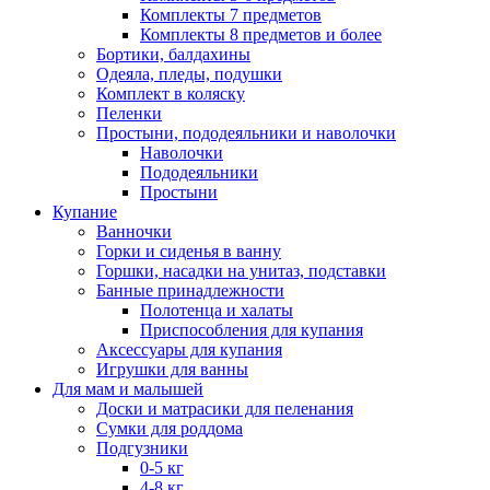
Комплекты 7 предметов
Комплекты 8 предметов и более
Бортики, балдахины
Одеяла, пледы, подушки
Комплект в коляску
Пеленки
Простыни, пододеяльники и наволочки
Наволочки
Пододеяльники
Простыни
Купание
Ванночки
Горки и сиденья в ванну
Горшки, насадки на унитаз, подставки
Банные принадлежности
Полотенца и халаты
Приспособления для купания
Аксессуары для купания
Игрушки для ванны
Для мам и малышей
Доски и матрасики для пеленания
Сумки для роддома
Подгузники
0-5 кг
4-8 кг