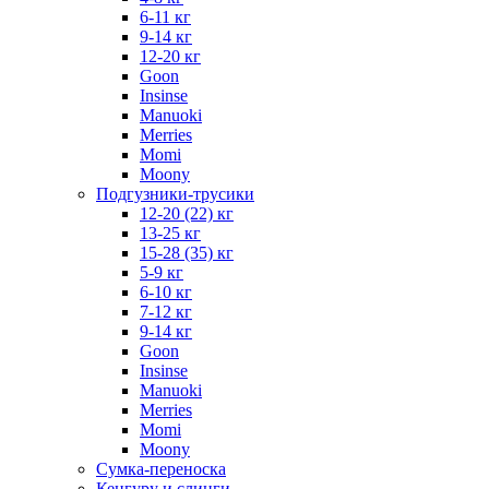
6-11 кг
9-14 кг
12-20 кг
Goon
Insinse
Manuoki
Merries
Momi
Moony
Подгузники-трусики
12-20 (22) кг
13-25 кг
15-28 (35) кг
5-9 кг
6-10 кг
7-12 кг
9-14 кг
Goon
Insinse
Manuoki
Merries
Momi
Moony
Сумка-переноска
Кенгуру и слинги