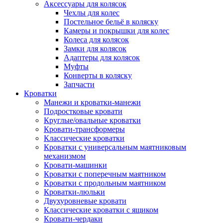
Аксессуары для колясок
Чехлы для колес
Постельное бельё в коляску
Камеры и покрышки для колес
Колеса для колясок
Замки для колясок
Адаптеры для колясок
Муфты
Конверты в коляску
Запчасти
Кроватки
Манежи и кроватки-манежи
Подростковые кровати
Круглые/овальные кроватки
Кровати-трансформеры
Классические кроватки
Кроватки с универсальным маятниковым
механизмом
Кровати-машинки
Кроватки с поперечным маятником
Кроватки с продольным маятником
Кроватки-люльки
Двухуровневые кровати
Классические кроватки с ящиком
Кровати-чердаки