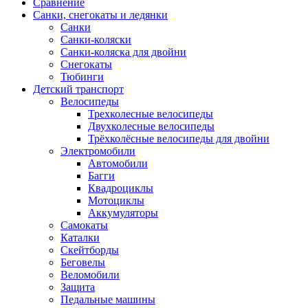
Сравнение
Санки, снегокаты и ледянки
Санки
Санки-коляски
Санки-коляска для двойни
Снегокаты
Тюбинги
Детский транспорт
Велосипеды
Трехколесные велосипеды
Двухколесные велосипеды
Трёхколёсные велосипеды для двойни
Электромобили
Автомобили
Багги
Квадроциклы
Мотоциклы
Аккумуляторы
Самокаты
Каталки
Скейтборды
Беговелы
Веломобили
Защита
Педальные машины