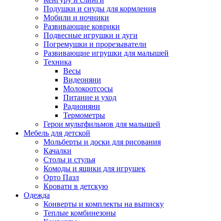
Подушки и снуды для кормления
Мобили и ночники
Развивающие коврики
Подвесные игрушки и дуги
Погремушки и прорезыватели
Развивающие игрушки для малышей
Техника
Весы
Видеоняни
Молокоотсосы
Питание и уход
Радионяни
Термометры
Герои мультфильмов для малышей
Мебель для детской
Мольберты и доски для рисования
Качалки
Столы и стулья
Комоды и ящики для игрушек
Орто Пазл
Кровати в детскую
Одежда
Конверты и комплекты на выписку
Теплые комбинезоны