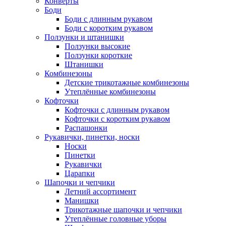
Конверты
Боди
Боди с длинным рукавом
Боди с коротким рукавом
Ползунки и штанишки
Ползунки высокие
Ползунки короткие
Штанишки
Комбинезоны
Детские трикотажные комбинезоны
Утеплённые комбинезоны
Кофточки
Кофточки с длинным рукавом
Кофточки с коротким рукавом
Распашонки
Рукавички, пинетки, носки
Носки
Пинетки
Рукавички
Царапки
Шапочки и чепчики
Летний ассортимент
Манишки
Трикотажные шапочки и чепчики
Утеплённые головные уборы