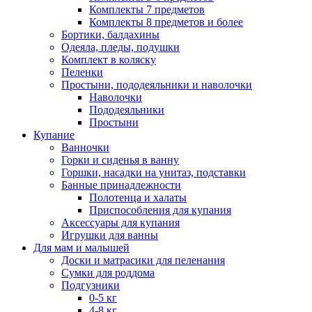
Комплекты 7 предметов
Комплекты 8 предметов и более
Бортики, балдахины
Одеяла, пледы, подушки
Комплект в коляску
Пеленки
Простыни, пододеяльники и наволочки
Наволочки
Пододеяльники
Простыни
Купание
Ванночки
Горки и сиденья в ванну
Горшки, насадки на унитаз, подставки
Банные принадлежности
Полотенца и халаты
Приспособления для купания
Аксессуары для купания
Игрушки для ванны
Для мам и малышей
Доски и матрасики для пеленания
Сумки для роддома
Подгузники
0-5 кг
4-8 кг