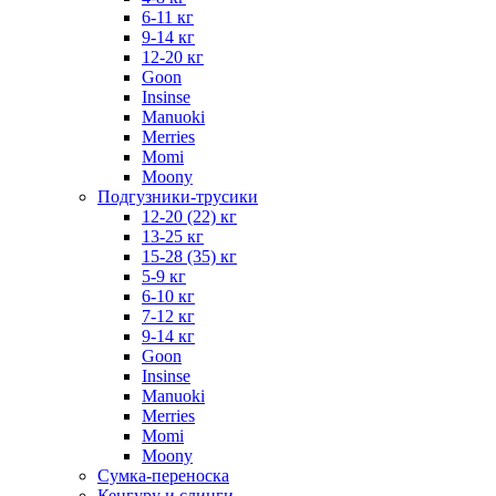
6-11 кг
9-14 кг
12-20 кг
Goon
Insinse
Manuoki
Merries
Momi
Moony
Подгузники-трусики
12-20 (22) кг
13-25 кг
15-28 (35) кг
5-9 кг
6-10 кг
7-12 кг
9-14 кг
Goon
Insinse
Manuoki
Merries
Momi
Moony
Сумка-переноска
Кенгуру и слинги