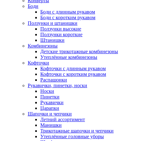
Конверты
Боди
Боди с длинным рукавом
Боди с коротким рукавом
Ползунки и штанишки
Ползунки высокие
Ползунки короткие
Штанишки
Комбинезоны
Детские трикотажные комбинезоны
Утеплённые комбинезоны
Кофточки
Кофточки с длинным рукавом
Кофточки с коротким рукавом
Распашонки
Рукавички, пинетки, носки
Носки
Пинетки
Рукавички
Царапки
Шапочки и чепчики
Летний ассортимент
Манишки
Трикотажные шапочки и чепчики
Утеплённые головные уборы