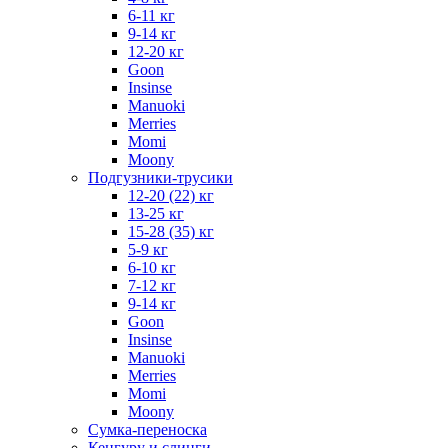
6-11 кг
9-14 кг
12-20 кг
Goon
Insinse
Manuoki
Merries
Momi
Moony
Подгузники-трусики
12-20 (22) кг
13-25 кг
15-28 (35) кг
5-9 кг
6-10 кг
7-12 кг
9-14 кг
Goon
Insinse
Manuoki
Merries
Momi
Moony
Сумка-переноска
Кенгуру и слинги