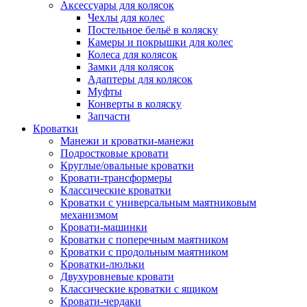
Аксессуары для колясок
Чехлы для колес
Постельное бельё в коляску
Камеры и покрышки для колес
Колеса для колясок
Замки для колясок
Адаптеры для колясок
Муфты
Конверты в коляску
Запчасти
Кроватки
Манежи и кроватки-манежи
Подростковые кровати
Круглые/овальные кроватки
Кровати-трансформеры
Классические кроватки
Кроватки с универсальным маятниковым
механизмом
Кровати-машинки
Кроватки с поперечным маятником
Кроватки с продольным маятником
Кроватки-люльки
Двухуровневые кровати
Классические кроватки с ящиком
Кровати-чердаки