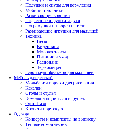
Подушки и снуды для кормления
Мобили и ночники
Развивающие коврики
Подвесные игрушки и дуги
Погремушки и прорезыватели
Развивающие игрушки для малышей
Техника
Весы
Видеоняни
Молокоотсосы
Питание и уход
Радионяни
Термометры
Герои мультфильмов для малышей
Мебель для детской
Мольберты и доски для рисования
Качалки
Столы и стулья
Комоды и ящики для игрушек
Орто Пазл
Кровати в детскую
Одежда
Конверты и комплекты на выписку
Теплые комбинезоны