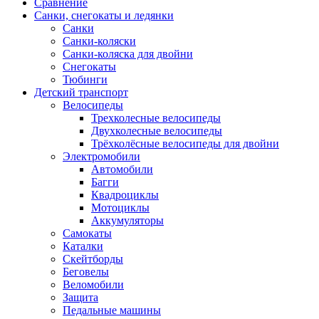
Сравнение
Санки, снегокаты и ледянки
Санки
Санки-коляски
Санки-коляска для двойни
Снегокаты
Тюбинги
Детский транспорт
Велосипеды
Трехколесные велосипеды
Двухколесные велосипеды
Трёхколёсные велосипеды для двойни
Электромобили
Автомобили
Багги
Квадроциклы
Мотоциклы
Аккумуляторы
Самокаты
Каталки
Скейтборды
Беговелы
Веломобили
Защита
Педальные машины