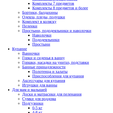
Комплекты 7 предметов
Комплекты 8 предметов и более
Бортики, балдахины
Одеяла, пледы, подушки
Комплект в коляску
Пеленки
Простыни, пододеяльники и наволочки
Наволочки
Пододеяльники
Простыни
Купание
Ванночки
Горки и сиденья в ванну
Горшки, насадки на унитаз, подставки
Банные принадлежности
Полотенца и халаты
Приспособления для купания
Аксессуары для купания
Игрушки для ванны
Для мам и малышей
Доски и матрасики для пеленания
Сумки для роддома
Подгузники
0-5 кг
4-8 кг