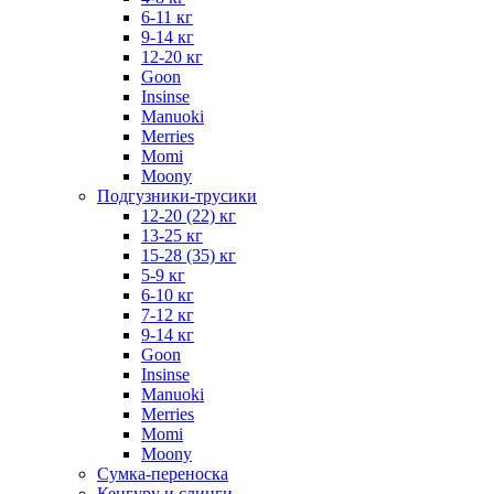
6-11 кг
9-14 кг
12-20 кг
Goon
Insinse
Manuoki
Merries
Momi
Moony
Подгузники-трусики
12-20 (22) кг
13-25 кг
15-28 (35) кг
5-9 кг
6-10 кг
7-12 кг
9-14 кг
Goon
Insinse
Manuoki
Merries
Momi
Moony
Сумка-переноска
Кенгуру и слинги