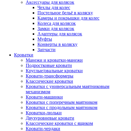
Аксессуары для колясок
Чехлы для колес
Постельное бельё в коляску
Камеры и покрышки для колес
Колеса для колясок
Замки для колясок
Адаптеры для колясок
Муфты
Конверты в коляску
Запчасти
Кроватки
Манежи и кроватки-манежи
Подростковые кровати
Круглые/овальные кроватки
Кровати-трансформеры
Классические кроватки
Кроватки с универсальным маятниковым
механизмом
Кровати-машинки
Кроватки с поперечным маятником
Кроватки с продольным маятником
Кроватки-люльки
Двухуровневые кровати
Классические кроватки с ящиком
Кровати-чердаки