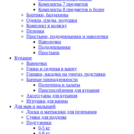
Комплекты 7 предметов
Комплекты 8 предметов и более
Бортики, балдахины
Одеяла, пледы, подушки
Комплект в коляску
Пеленки
Простыни, пододеяльники и наволочки
Наволочки
Пододеяльники
Простыни
Купание
Ванночки
Горки и сиденья в ванну
Горшки, насадки на унитаз, подставки
Банные принадлежности
Полотенца и халаты
Приспособления для купания
Аксессуары для купания
Игрушки для ванны
Для мам и малышей
Доски и матрасики для пеленания
Сумки для роддома
Подгузники
0-5 кг
4-8 кг