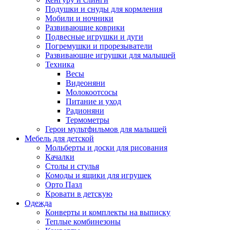
Подушки и снуды для кормления
Мобили и ночники
Развивающие коврики
Подвесные игрушки и дуги
Погремушки и прорезыватели
Развивающие игрушки для малышей
Техника
Весы
Видеоняни
Молокоотсосы
Питание и уход
Радионяни
Термометры
Герои мультфильмов для малышей
Мебель для детской
Мольберты и доски для рисования
Качалки
Столы и стулья
Комоды и ящики для игрушек
Орто Пазл
Кровати в детскую
Одежда
Конверты и комплекты на выписку
Теплые комбинезоны