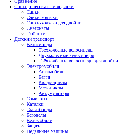
Сравнение
Санки, снегокаты и ледянки
Санки
Санки-коляски
Санки-коляска для двойни
Снегокаты
Тюбинги
Детский транспорт
Велосипеды
Трехколесные велосипеды
Двухколесные велосипеды
Трёхколёсные велосипеды для двойни
Электромобили
Автомобили
Багги
Квадроциклы
Мотоциклы
Аккумуляторы
Самокаты
Каталки
Скейтборды
Беговелы
Веломобили
Защита
Педальные машины