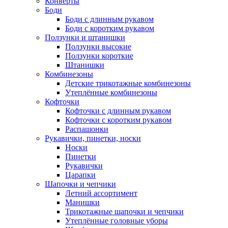
Конверты
Боди
Боди с длинным рукавом
Боди с коротким рукавом
Ползунки и штанишки
Ползунки высокие
Ползунки короткие
Штанишки
Комбинезоны
Детские трикотажные комбинезоны
Утеплённые комбинезоны
Кофточки
Кофточки с длинным рукавом
Кофточки с коротким рукавом
Распашонки
Рукавички, пинетки, носки
Носки
Пинетки
Рукавички
Царапки
Шапочки и чепчики
Летний ассортимент
Манишки
Трикотажные шапочки и чепчики
Утеплённые головные уборы