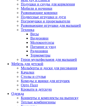
Подушки и снуды для кормления
Мобили и ночники
Развивающие коврики
Подвесные игрушки и дуги
Погремушки и прорезыватели
Развивающие игрушки для малышей
Техника
Весы
Видеоняни
Молокоотсосы
Питание и уход
Радионяни
Термометры
Герои мультфильмов для малышей
Мебель для детской
Мольберты и доски для рисования
Качалки
Столы и стулья
Комоды и ящики для игрушек
Орто Пазл
Кровати в детскую
Одежда
Конверты и комплекты на выписку
Теплые комбинезоны