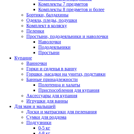
Комплекты 7 предметов
Комплекты 8 предметов и более
Бортики, балдахины
Одеяла, пледы, подушки
Комплект в коляску
Пеленки
Простыни, пододеяльники и наволочки
Наволочки
Пододеяльники
Простыни
Купание
Ванночки
Горки и сиденья в ванну
Горшки, насадки на унитаз, подставки
Банные принадлежности
Полотенца и халаты
Приспособления для купания
Аксессуары для купания
Игрушки для ванны
Для мам и малышей
Доски и матрасики для пеленания
Сумки для роддома
Подгузники
0-5 кг
4-8 кг