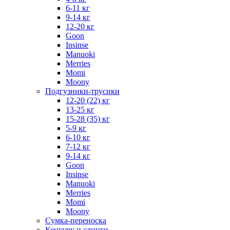
6-11 кг
9-14 кг
12-20 кг
Goon
Insinse
Manuoki
Merries
Momi
Moony
Подгузники-трусики
12-20 (22) кг
13-25 кг
15-28 (35) кг
5-9 кг
6-10 кг
7-12 кг
9-14 кг
Goon
Insinse
Manuoki
Merries
Momi
Moony
Сумка-переноска
Кенгуру и слинги