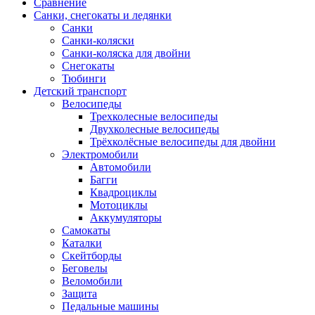
Сравнение
Санки, снегокаты и ледянки
Санки
Санки-коляски
Санки-коляска для двойни
Снегокаты
Тюбинги
Детский транспорт
Велосипеды
Трехколесные велосипеды
Двухколесные велосипеды
Трёхколёсные велосипеды для двойни
Электромобили
Автомобили
Багги
Квадроциклы
Мотоциклы
Аккумуляторы
Самокаты
Каталки
Скейтборды
Беговелы
Веломобили
Защита
Педальные машины