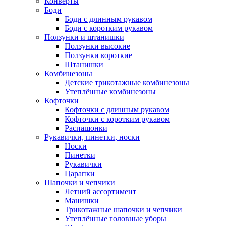
Конверты
Боди
Боди с длинным рукавом
Боди с коротким рукавом
Ползунки и штанишки
Ползунки высокие
Ползунки короткие
Штанишки
Комбинезоны
Детские трикотажные комбинезоны
Утеплённые комбинезоны
Кофточки
Кофточки с длинным рукавом
Кофточки с коротким рукавом
Распашонки
Рукавички, пинетки, носки
Носки
Пинетки
Рукавички
Царапки
Шапочки и чепчики
Летний ассортимент
Манишки
Трикотажные шапочки и чепчики
Утеплённые головные уборы