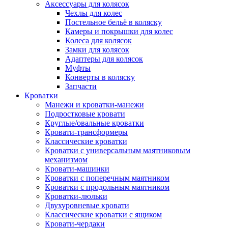
Аксессуары для колясок
Чехлы для колес
Постельное бельё в коляску
Камеры и покрышки для колес
Колеса для колясок
Замки для колясок
Адаптеры для колясок
Муфты
Конверты в коляску
Запчасти
Кроватки
Манежи и кроватки-манежи
Подростковые кровати
Круглые/овальные кроватки
Кровати-трансформеры
Классические кроватки
Кроватки с универсальным маятниковым
механизмом
Кровати-машинки
Кроватки с поперечным маятником
Кроватки с продольным маятником
Кроватки-люльки
Двухуровневые кровати
Классические кроватки с ящиком
Кровати-чердаки