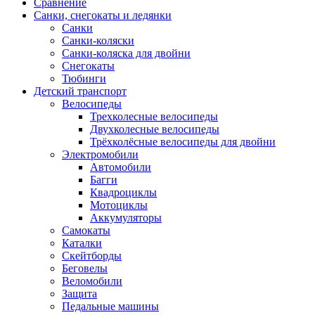
Сравнение
Санки, снегокаты и ледянки
Санки
Санки-коляски
Санки-коляска для двойни
Снегокаты
Тюбинги
Детский транспорт
Велосипеды
Трехколесные велосипеды
Двухколесные велосипеды
Трёхколёсные велосипеды для двойни
Электромобили
Автомобили
Багги
Квадроциклы
Мотоциклы
Аккумуляторы
Самокаты
Каталки
Скейтборды
Беговелы
Веломобили
Защита
Педальные машины