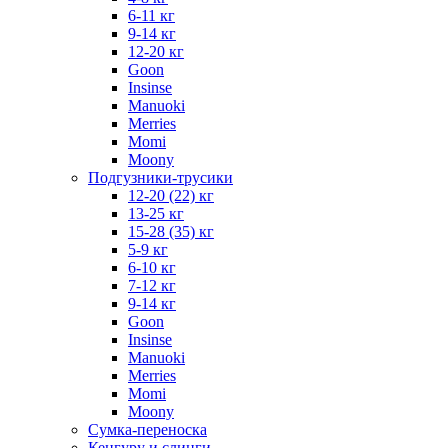
6-11 кг
9-14 кг
12-20 кг
Goon
Insinse
Manuoki
Merries
Momi
Moony
Подгузники-трусики
12-20 (22) кг
13-25 кг
15-28 (35) кг
5-9 кг
6-10 кг
7-12 кг
9-14 кг
Goon
Insinse
Manuoki
Merries
Momi
Moony
Сумка-переноска
Кенгуру и слинги