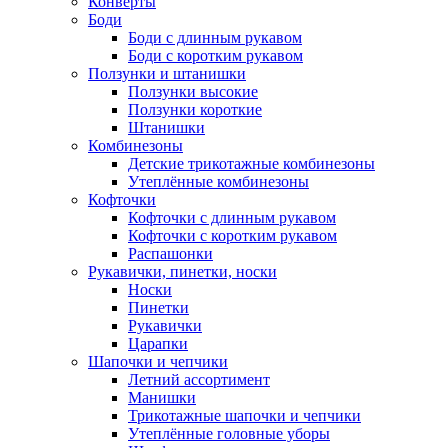
Конверты
Боди
Боди с длинным рукавом
Боди с коротким рукавом
Ползунки и штанишки
Ползунки высокие
Ползунки короткие
Штанишки
Комбинезоны
Детские трикотажные комбинезоны
Утеплённые комбинезоны
Кофточки
Кофточки с длинным рукавом
Кофточки с коротким рукавом
Распашонки
Рукавички, пинетки, носки
Носки
Пинетки
Рукавички
Царапки
Шапочки и чепчики
Летний ассортимент
Манишки
Трикотажные шапочки и чепчики
Утеплённые головные уборы