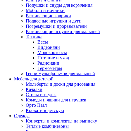
Подушки и снуды для кормления
Мобили и ночники
Развивающие коврики
Подвесные игрушки и дуги
Погремушки и прорезыватели
Развивающие игрушки для малышей
Техника
Весы
Видеоняни
Молокоотсосы
Питание и уход
Радионяни
Термометры
Герои мультфильмов для малышей
Мебель для детской
Мольберты и доски для рисования
Качалки
Столы и стулья
Комоды и ящики для игрушек
Орто Пазл
Кровати в детскую
Одежда
Конверты и комплекты на выписку
Теплые комбинезоны