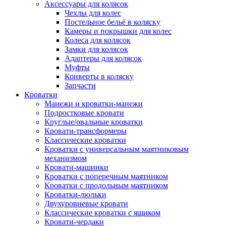
Аксессуары для колясок
Чехлы для колес
Постельное бельё в коляску
Камеры и покрышки для колес
Колеса для колясок
Замки для колясок
Адаптеры для колясок
Муфты
Конверты в коляску
Запчасти
Кроватки
Манежи и кроватки-манежи
Подростковые кровати
Круглые/овальные кроватки
Кровати-трансформеры
Классические кроватки
Кроватки с универсальным маятниковым
механизмом
Кровати-машинки
Кроватки с поперечным маятником
Кроватки с продольным маятником
Кроватки-люльки
Двухуровневые кровати
Классические кроватки с ящиком
Кровати-чердаки