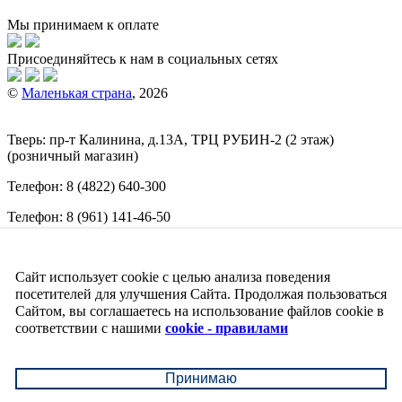
Мы принимаем к оплате
Присоединяйтесь к нам в социальных сетях
©
Маленькая страна
, 2026
Тверь:
пр-т
Калинина, д.13А, ТРЦ
РУБИН-2
(2 этаж)
(розничный магазин)
Телефон:
8 (4822) 640-300
Телефон:
8 (961) 141-46-50
E-mail:
info@malenkajastrana.com
Сайт использует cookie с целью анализа поведения
Обращаем ваше внимание на то, что вся информация
(включая цены) на этом интернет-сайте носит исключительно
посетителей для улучшения Сайта. Продолжая пользоваться
информационный характер и ни при каких условиях не
Сайтом, вы соглашаетесь на использование файлов cookie в
является публичной офертой, определяемой положениями
соответствии с нашими
cookie - правилами
Статьи 437 (2) Гражданского кодекса РФ.
↑
Принимаю
↓