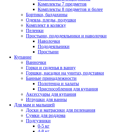
Комплекты 7 предметов
Комплекты 8 предметов и более
Бортики, балдахины
Одеяла, пледы, подушки
Комплект в коляску
Пеленки
Простыни, пододеяльники и наволочки
Наволочки
Пододеяльники
Простыни
Купание
Ванночки
Горки и сиденья в ванну
Горшки, насадки на унитаз, подставки
Банные принадлежности
Полотенца и халаты
Приспособления для купания
Аксессуары для купания
Игрушки для ванны
Для мам и малышей
Доски и матрасики для пеленания
Сумки для роддома
Подгузники
0-5 кг
4-8 кг