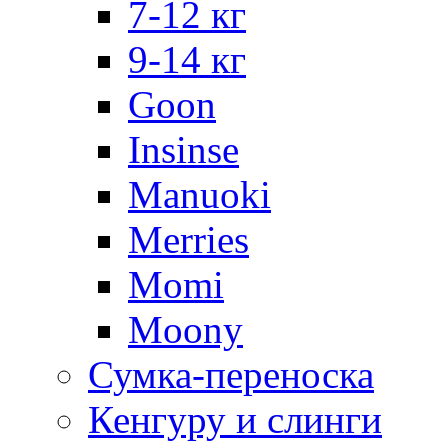
7-12 кг
9-14 кг
Goon
Insinse
Manuoki
Merries
Momi
Moony
Сумка-переноска
Кенгуру и слинги