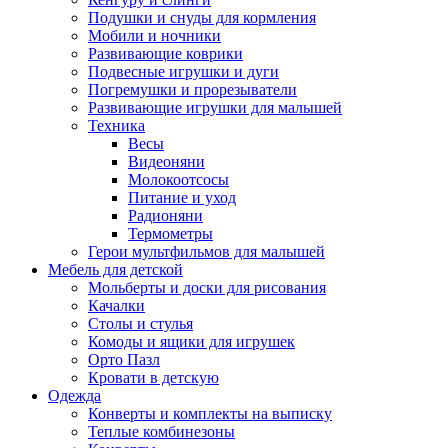
Подушки и снуды для кормления
Мобили и ночники
Развивающие коврики
Подвесные игрушки и дуги
Погремушки и прорезыватели
Развивающие игрушки для малышей
Техника
Весы
Видеоняни
Молокоотсосы
Питание и уход
Радионяни
Термометры
Герои мультфильмов для малышей
Мебель для детской
Мольберты и доски для рисования
Качалки
Столы и стулья
Комоды и ящики для игрушек
Орто Пазл
Кровати в детскую
Одежда
Конверты и комплекты на выписку
Теплые комбинезоны