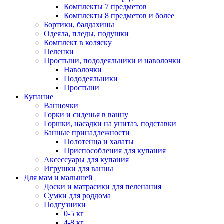
Комплекты 7 предметов
Комплекты 8 предметов и более
Бортики, балдахины
Одеяла, пледы, подушки
Комплект в коляску
Пеленки
Простыни, пододеяльники и наволочки
Наволочки
Пододеяльники
Простыни
Купание
Ванночки
Горки и сиденья в ванну
Горшки, насадки на унитаз, подставки
Банные принадлежности
Полотенца и халаты
Приспособления для купания
Аксессуары для купания
Игрушки для ванны
Для мам и малышей
Доски и матрасики для пеленания
Сумки для роддома
Подгузники
0-5 кг
4-8 кг