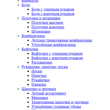
Конверты
Боди
Боди с длинным рукавом
Боди с коротким рукавом
Ползунки и штанишки
Ползунки высокие
Ползунки короткие
Штанишки
Комбинезоны
Детские трикотажные комбинезоны
Утеплённые комбинезоны
Кофточки
Кофточки с длинным рукавом
Кофточки с коротким рукавом
Распашонки
Рукавички, пинетки, носки
Носки
Пинетки
Рукавички
Царапки
Шапочки и чепчики
Летний ассортимент
Манишки
Трикотажные шапочки и чепчики
Утеплённые головные уборы