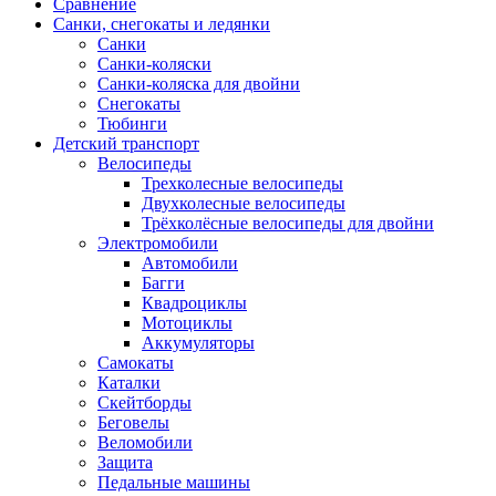
Сравнение
Санки, снегокаты и ледянки
Санки
Санки-коляски
Санки-коляска для двойни
Снегокаты
Тюбинги
Детский транспорт
Велосипеды
Трехколесные велосипеды
Двухколесные велосипеды
Трёхколёсные велосипеды для двойни
Электромобили
Автомобили
Багги
Квадроциклы
Мотоциклы
Аккумуляторы
Самокаты
Каталки
Скейтборды
Беговелы
Веломобили
Защита
Педальные машины