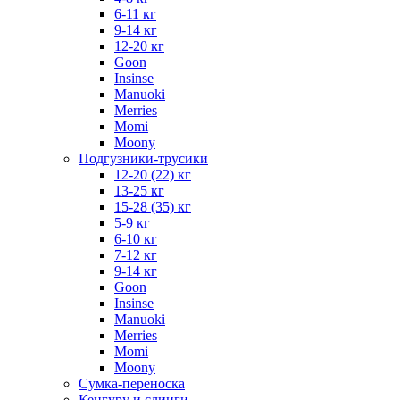
6-11 кг
9-14 кг
12-20 кг
Goon
Insinse
Manuoki
Merries
Momi
Moony
Подгузники-трусики
12-20 (22) кг
13-25 кг
15-28 (35) кг
5-9 кг
6-10 кг
7-12 кг
9-14 кг
Goon
Insinse
Manuoki
Merries
Momi
Moony
Сумка-переноска
Кенгуру и слинги