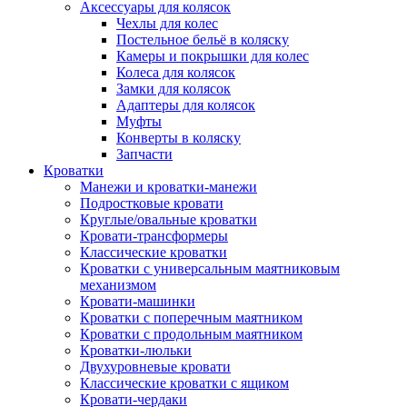
Аксессуары для колясок
Чехлы для колес
Постельное бельё в коляску
Камеры и покрышки для колес
Колеса для колясок
Замки для колясок
Адаптеры для колясок
Муфты
Конверты в коляску
Запчасти
Кроватки
Манежи и кроватки-манежи
Подростковые кровати
Круглые/овальные кроватки
Кровати-трансформеры
Классические кроватки
Кроватки с универсальным маятниковым
механизмом
Кровати-машинки
Кроватки с поперечным маятником
Кроватки с продольным маятником
Кроватки-люльки
Двухуровневые кровати
Классические кроватки с ящиком
Кровати-чердаки