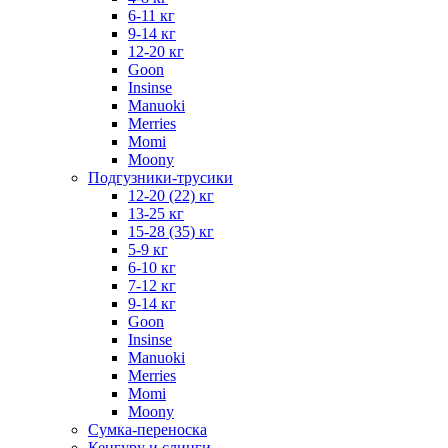
6-11 кг
9-14 кг
12-20 кг
Goon
Insinse
Manuoki
Merries
Momi
Moony
Подгузники-трусики
12-20 (22) кг
13-25 кг
15-28 (35) кг
5-9 кг
6-10 кг
7-12 кг
9-14 кг
Goon
Insinse
Manuoki
Merries
Momi
Moony
Сумка-переноска
Кенгуру и слинги