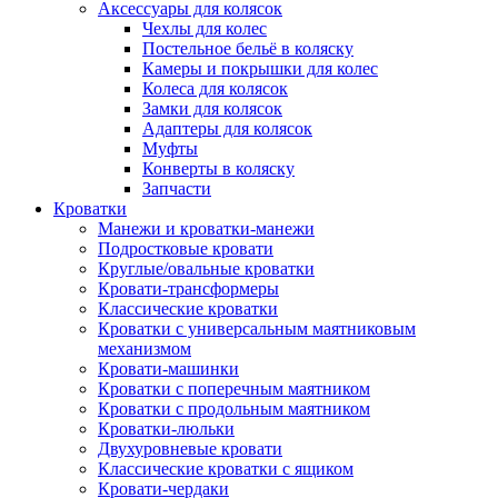
Аксессуары для колясок
Чехлы для колес
Постельное бельё в коляску
Камеры и покрышки для колес
Колеса для колясок
Замки для колясок
Адаптеры для колясок
Муфты
Конверты в коляску
Запчасти
Кроватки
Манежи и кроватки-манежи
Подростковые кровати
Круглые/овальные кроватки
Кровати-трансформеры
Классические кроватки
Кроватки с универсальным маятниковым
механизмом
Кровати-машинки
Кроватки с поперечным маятником
Кроватки с продольным маятником
Кроватки-люльки
Двухуровневые кровати
Классические кроватки с ящиком
Кровати-чердаки