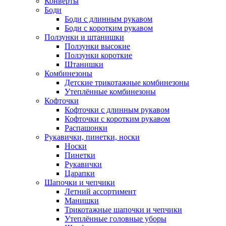
Конверты
Боди
Боди с длинным рукавом
Боди с коротким рукавом
Ползунки и штанишки
Ползунки высокие
Ползунки короткие
Штанишки
Комбинезоны
Детские трикотажные комбинезоны
Утеплённые комбинезоны
Кофточки
Кофточки с длинным рукавом
Кофточки с коротким рукавом
Распашонки
Рукавички, пинетки, носки
Носки
Пинетки
Рукавички
Царапки
Шапочки и чепчики
Летний ассортимент
Манишки
Трикотажные шапочки и чепчики
Утеплённые головные уборы