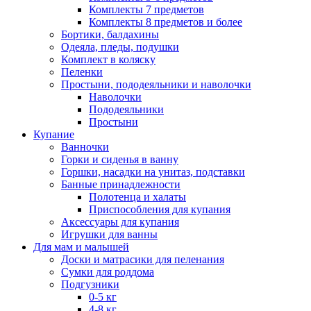
Комплекты 7 предметов
Комплекты 8 предметов и более
Бортики, балдахины
Одеяла, пледы, подушки
Комплект в коляску
Пеленки
Простыни, пододеяльники и наволочки
Наволочки
Пододеяльники
Простыни
Купание
Ванночки
Горки и сиденья в ванну
Горшки, насадки на унитаз, подставки
Банные принадлежности
Полотенца и халаты
Приспособления для купания
Аксессуары для купания
Игрушки для ванны
Для мам и малышей
Доски и матрасики для пеленания
Сумки для роддома
Подгузники
0-5 кг
4-8 кг