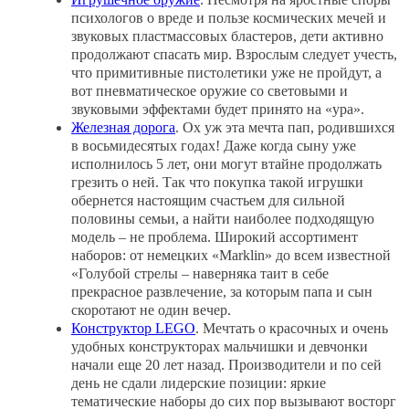
психологов о вреде и пользе космических мечей и
звуковых пластмассовых бластеров, дети активно
продолжают спасать мир. Взрослым следует учесть,
что примитивные пистолетики уже не пройдут, а
вот пневматическое оружие со световыми и
звуковыми эффектами будет принято на «ура».
Железная дорога
. Ох уж эта мечта пап, родившихся
в восьмидесятых годах! Даже когда сыну уже
исполнилось 5 лет, они могут втайне продолжать
грезить о ней. Так что покупка такой игрушки
обернется настоящим счастьем для сильной
половины семьи, а найти наиболее подходящую
модель – не проблема. Широкий ассортимент
наборов: от немецких «Marklin» до всем известной
«Голубой стрелы – наверняка таит в себе
прекрасное развлечение, за которым папа и сын
скоротают не один вечер.
Конструктор LEGO
. Мечтать о красочных и очень
удобных конструкторах мальчишки и девчонки
начали еще 20 лет назад. Производители и по сей
день не сдали лидерские позиции: яркие
тематические наборы до сих пор вызывают восторг