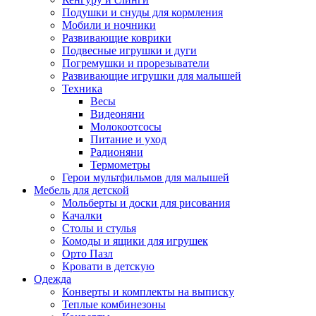
Подушки и снуды для кормления
Мобили и ночники
Развивающие коврики
Подвесные игрушки и дуги
Погремушки и прорезыватели
Развивающие игрушки для малышей
Техника
Весы
Видеоняни
Молокоотсосы
Питание и уход
Радионяни
Термометры
Герои мультфильмов для малышей
Мебель для детской
Мольберты и доски для рисования
Качалки
Столы и стулья
Комоды и ящики для игрушек
Орто Пазл
Кровати в детскую
Одежда
Конверты и комплекты на выписку
Теплые комбинезоны