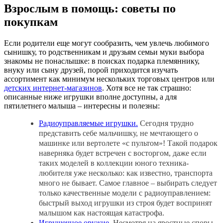
Взрослым в помощь: советы по
покупкам
Если родители еще могут сообразить, чем увлечь любимого
сынишку, то родственникам и друзьям семьи муки выбора
знакомы не понаслышке: в поисках подарка племяннику,
внуку или сыну друзей, порой приходится изучать
ассортимент как минимум нескольких торговых центров или
детских интернет-магазинов
. Хотя все не так страшно:
описанные ниже игрушки вполне доступны, а для
пятилетнего малыша – интересны и полезны:
Радиоуправляемые игрушки.
Сегодня трудно
представить себе мальчишку, не мечтающего о
машинке или вертолете «с пультом»! Такой подарок
наверняка будет встречен с восторгом, даже если
таких моделей в коллекции юного техника-
любителя уже несколько: как известно, транспорта
много не бывает. Самое главное – выбирать следует
только качественные модели с радиоуправлением:
быстрый выход игрушки из строя будет воспринят
малышом как настоящая катастрофа.
Игрушечное оружие
. Несмотря на яростные споры