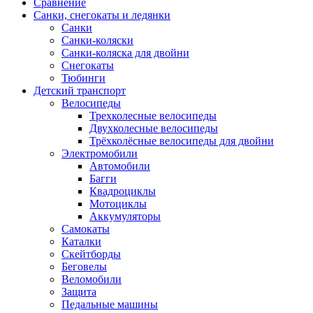
Сравнение
Санки, снегокаты и ледянки
Санки
Санки-коляски
Санки-коляска для двойни
Снегокаты
Тюбинги
Детский транспорт
Велосипеды
Трехколесные велосипеды
Двухколесные велосипеды
Трёхколёсные велосипеды для двойни
Электромобили
Автомобили
Багги
Квадроциклы
Мотоциклы
Аккумуляторы
Самокаты
Каталки
Скейтборды
Беговелы
Веломобили
Защита
Педальные машины