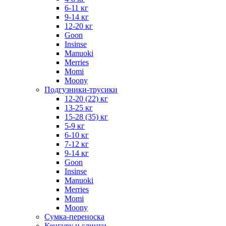
6-11 кг
9-14 кг
12-20 кг
Goon
Insinse
Manuoki
Merries
Momi
Moony
Подгузники-трусики
12-20 (22) кг
13-25 кг
15-28 (35) кг
5-9 кг
6-10 кг
7-12 кг
9-14 кг
Goon
Insinse
Manuoki
Merries
Momi
Moony
Сумка-переноска
Кенгуру и слинги