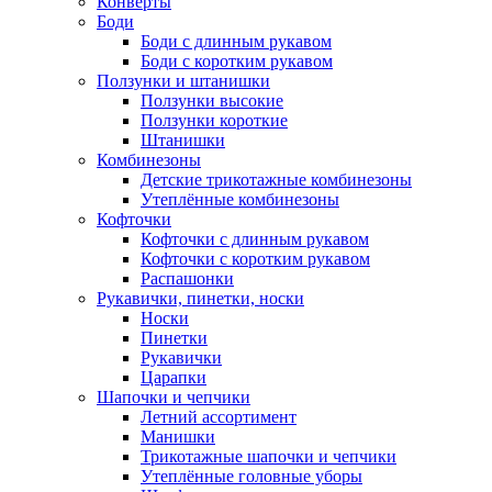
Конверты
Боди
Боди с длинным рукавом
Боди с коротким рукавом
Ползунки и штанишки
Ползунки высокие
Ползунки короткие
Штанишки
Комбинезоны
Детские трикотажные комбинезоны
Утеплённые комбинезоны
Кофточки
Кофточки с длинным рукавом
Кофточки с коротким рукавом
Распашонки
Рукавички, пинетки, носки
Носки
Пинетки
Рукавички
Царапки
Шапочки и чепчики
Летний ассортимент
Манишки
Трикотажные шапочки и чепчики
Утеплённые головные уборы