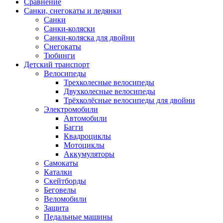
Сравнение
Санки, снегокаты и ледянки
Санки
Санки-коляски
Санки-коляска для двойни
Снегокаты
Тюбинги
Детский транспорт
Велосипеды
Трехколесные велосипеды
Двухколесные велосипеды
Трёхколёсные велосипеды для двойни
Электромобили
Автомобили
Багги
Квадроциклы
Мотоциклы
Аккумуляторы
Самокаты
Каталки
Скейтборды
Беговелы
Веломобили
Защита
Педальные машины