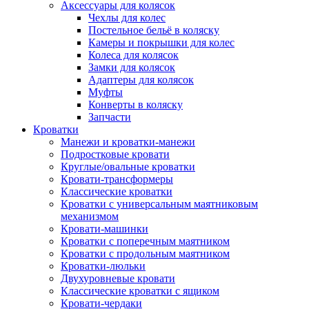
Аксессуары для колясок
Чехлы для колес
Постельное бельё в коляску
Камеры и покрышки для колес
Колеса для колясок
Замки для колясок
Адаптеры для колясок
Муфты
Конверты в коляску
Запчасти
Кроватки
Манежи и кроватки-манежи
Подростковые кровати
Круглые/овальные кроватки
Кровати-трансформеры
Классические кроватки
Кроватки с универсальным маятниковым
механизмом
Кровати-машинки
Кроватки с поперечным маятником
Кроватки с продольным маятником
Кроватки-люльки
Двухуровневые кровати
Классические кроватки с ящиком
Кровати-чердаки