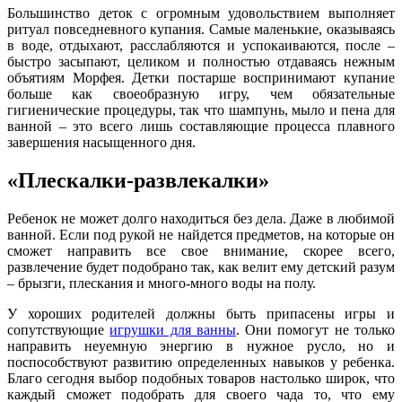
Большинство деток с огромным удовольствием выполняет
ритуал повседневного купания. Самые маленькие, оказываясь
в воде, отдыхают, расслабляются и успокаиваются, после –
быстро засыпают, целиком и полностью отдаваясь нежным
объятиям Морфея. Детки постарше воспринимают купание
больше как своеобразную игру, чем обязательные
гигиенические процедуры, так что шампунь, мыло и пена для
ванной – это всего лишь составляющие процесса плавного
завершения насыщенного дня.
«Плескалки-развлекалки»
Ребенок не может долго находиться без дела. Даже в любимой
ванной. Если под рукой не найдется предметов, на которые он
сможет направить все свое внимание, скорее всего,
развлечение будет подобрано так, как велит ему детский разум
– брызги, плескания и много-много воды на полу.
У хороших родителей должны быть припасены игры и
сопутствующие
игрушки для ванны
. Они помогут не только
направить неуемную энергию в нужное русло, но и
поспособствуют развитию определенных навыков у ребенка.
Благо сегодня выбор подобных товаров настолько широк, что
каждый сможет подобрать для своего чада то, что ему