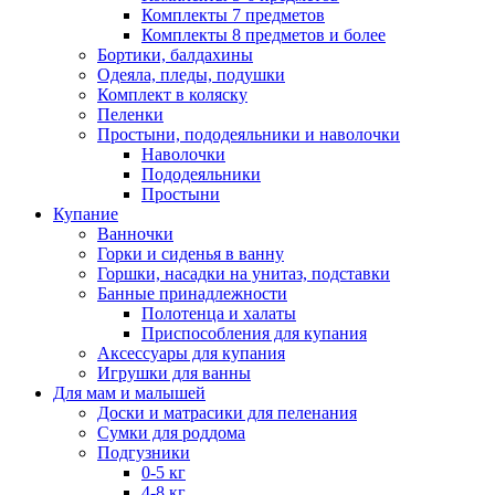
Комплекты 7 предметов
Комплекты 8 предметов и более
Бортики, балдахины
Одеяла, пледы, подушки
Комплект в коляску
Пеленки
Простыни, пододеяльники и наволочки
Наволочки
Пододеяльники
Простыни
Купание
Ванночки
Горки и сиденья в ванну
Горшки, насадки на унитаз, подставки
Банные принадлежности
Полотенца и халаты
Приспособления для купания
Аксессуары для купания
Игрушки для ванны
Для мам и малышей
Доски и матрасики для пеленания
Сумки для роддома
Подгузники
0-5 кг
4-8 кг