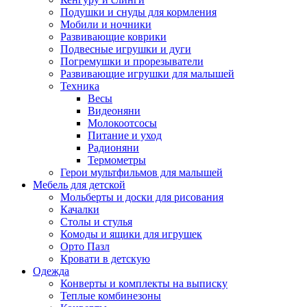
Подушки и снуды для кормления
Мобили и ночники
Развивающие коврики
Подвесные игрушки и дуги
Погремушки и прорезыватели
Развивающие игрушки для малышей
Техника
Весы
Видеоняни
Молокоотсосы
Питание и уход
Радионяни
Термометры
Герои мультфильмов для малышей
Мебель для детской
Мольберты и доски для рисования
Качалки
Столы и стулья
Комоды и ящики для игрушек
Орто Пазл
Кровати в детскую
Одежда
Конверты и комплекты на выписку
Теплые комбинезоны