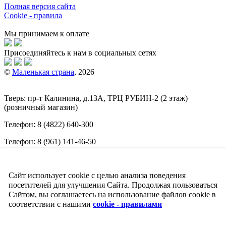
Полная версия сайта
Cookie - правила
Мы принимаем к оплате
Присоединяйтесь к нам в социальных сетях
©
Маленькая страна
, 2026
Тверь:
пр-т
Калинина, д.13А, ТРЦ
РУБИН-2
(2 этаж)
(розничный магазин)
Телефон:
8 (4822) 640-300
Телефон:
8 (961) 141-46-50
E-mail:
info@malenkajastrana.com
Сайт использует cookie с целью анализа поведения
Обращаем ваше внимание на то, что вся информация
(включая цены) на этом интернет-сайте носит исключительно
посетителей для улучшения Сайта. Продолжая пользоваться
информационный характер и ни при каких условиях не
Сайтом, вы соглашаетесь на использование файлов cookie в
является публичной офертой, определяемой положениями
соответствии с нашими
cookie - правилами
Статьи 437 (2) Гражданского кодекса РФ.