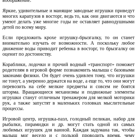
воображение.
Яркие, удивительные и манящие заводные игрушки приведут
многих карапузов в восторг, ведь то, как они двигаются и что
умеют делать уже многие годы не оставляет равнодушными
детей по всему миру.
Если предложить крохе игрушку-брызгалку, то он станет
внимательно изучать ее возможности. А поскольку любое
движение воды приводит ребенка в восторг, то брызгалку он
оценит по достоинству.
Кораблики, лодочки и прочий водный «транспорт» поможет
родителям в игровой форме познакомить малыша с базовыми
законами физики. Он будет очень удивлен тому, что игрушки
не тонут, а уверенно держатся на воде, а еще то, что они могут
перевозить на себе мелкие предметы и совсем не боятся
шторма. Вращающиеся механизмы и подвижные элементы
игрушки станут отличным тренажером для мелкой моторики
рук, а также запустят в маленьких головках мыслительные
процессы.
Игровой центр, игрушка-пазл, голодный пеликан, набор для
рыбалки, пирамидки и др. могут стать одной из самых
любимых игрушек для ванной. Каждая задумана так, чтобы
малыш мог весело и с пользой проводить время, чему