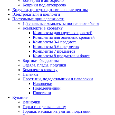
Конверты в автокресло
Коврики под автокресло
Ходунки, прыгунки, развивающие центры
Электрокачели и шезлонги
Постельные принадлежности
1,5 спальные комплекты постельного белья
Комплекты в кроватку
Комплекты для круглых кроватей
Комплекты для овальных кроватей
Комплекты 3-4 предмета
Комплекты 5-6 предметов
Комплекты 7 предметов
Комплекты 8 предметов и более
Бортики, балдахины
Одеяла, пледы, подушки
Комплект в коляску
Пеленки
Простыни, пододеяльники и наволочки
Наволочки
Пододеяльники
Простыни
Купание
Ванночки
Горки и сиденья в ванну
Горшки, насадки на унитаз, подставки