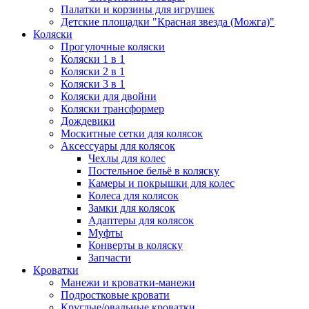
Палатки и корзины для игрушек
Детские площадки "Красная звезда (Можга)"
Коляски
Прогулочные коляски
Коляски 1 в 1
Коляски 2 в 1
Коляски 3 в 1
Коляски для двойни
Коляски трансформер
Дождевики
Москитные сетки для колясок
Аксессуары для колясок
Чехлы для колес
Постельное бельё в коляску
Камеры и покрышки для колес
Колеса для колясок
Замки для колясок
Адаптеры для колясок
Муфты
Конверты в коляску
Запчасти
Кроватки
Манежи и кроватки-манежи
Подростковые кровати
Круглые/овальные кроватки