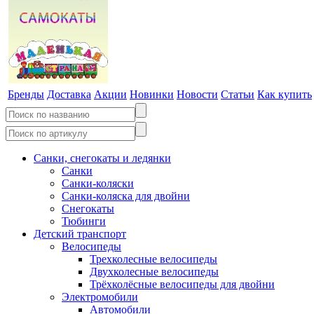
Бренды
Доставка
Акции
Новинки
Новости
Статьи
Как купить
Санки, снегокаты и ледянки
Санки
Санки-коляски
Санки-коляска для двойни
Снегокаты
Тюбинги
Детский транспорт
Велосипеды
Трехколесные велосипеды
Двухколесные велосипеды
Трёхколёсные велосипеды для двойни
Электромобили
Автомобили