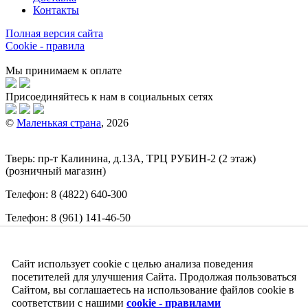
Контакты
Полная версия сайта
Cookie - правила
Мы принимаем к оплате
Присоединяйтесь к нам в социальных сетях
©
Маленькая страна
, 2026
Тверь:
пр-т
Калинина, д.13А, ТРЦ
РУБИН-2
(2 этаж)
(розничный магазин)
Телефон:
8 (4822) 640-300
Телефон:
8 (961) 141-46-50
E-mail:
info@malenkajastrana.com
Сайт использует cookie с целью анализа поведения
Обращаем ваше внимание на то, что вся информация
(включая цены) на этом интернет-сайте носит исключительно
посетителей для улучшения Сайта. Продолжая пользоваться
информационный характер и ни при каких условиях не
Сайтом, вы соглашаетесь на использование файлов cookie в
является публичной офертой, определяемой положениями
соответствии с нашими
cookie - правилами