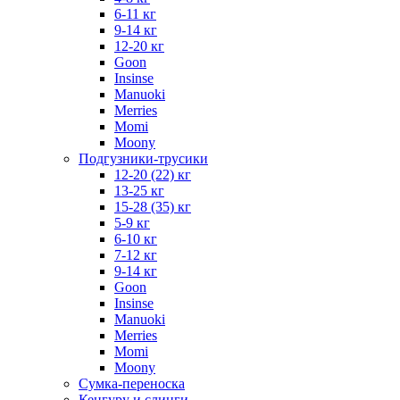
6-11 кг
9-14 кг
12-20 кг
Goon
Insinse
Manuoki
Merries
Momi
Moony
Подгузники-трусики
12-20 (22) кг
13-25 кг
15-28 (35) кг
5-9 кг
6-10 кг
7-12 кг
9-14 кг
Goon
Insinse
Manuoki
Merries
Momi
Moony
Сумка-переноска
Кенгуру и слинги