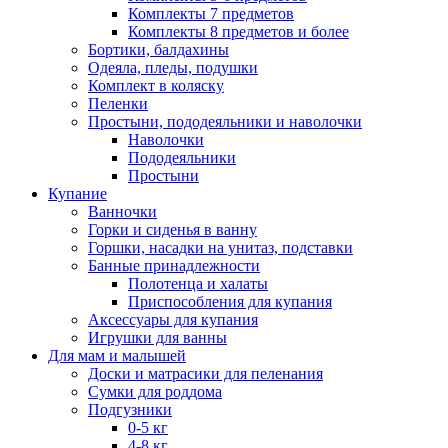
Комплекты 7 предметов
Комплекты 8 предметов и более
Бортики, балдахины
Одеяла, пледы, подушки
Комплект в коляску
Пеленки
Простыни, пододеяльники и наволочки
Наволочки
Пододеяльники
Простыни
Купание
Ванночки
Горки и сиденья в ванну
Горшки, насадки на унитаз, подставки
Банные принадлежности
Полотенца и халаты
Приспособления для купания
Аксессуары для купания
Игрушки для ванны
Для мам и малышей
Доски и матрасики для пеленания
Сумки для роддома
Подгузники
0-5 кг
4-8 кг