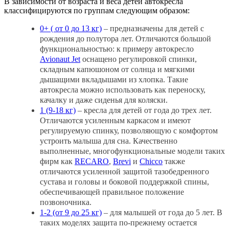
В зависимости от возраста и веса детей автокресла
классифицируются по группам следующим образом:
0+ ( от 0 до 13 кг)
– предназначены для детей с
рождения до полутора лет. Отличаются большой
функциональностью: к примеру автокресло
Avionaut Jet
оснащено регулировкой спинки,
складным капюшоном от солнца и мягкими
дышащими вкладышами из хлопка. Такие
автокресла можно использовать как переноску,
качалку и даже сиденья для коляски.
1 (9-18 кг)
– кресла для детей от года до трех лет.
Отличаются усиленным каркасом и имеют
регулируемую спинку, позволяющую с комфортом
устроить малыша для сна. Качественно
выполненные, многофункциональные модели таких
фирм как
RECARO
,
Brevi
и
Chicco
также
отличаются усиленной защитой тазобедренного
сустава и головы и боковой поддержкой спины,
обеспечивающей правильное положение
позвоночника.
1-2 (от 9 до 25 кг)
– для малышей от года до 5 лет. В
таких моделях защита по-прежнему остается