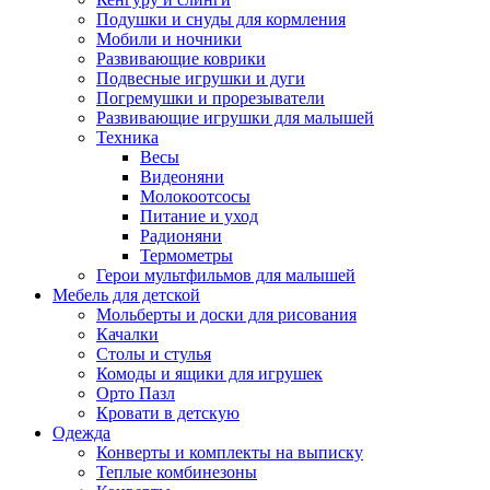
Подушки и снуды для кормления
Мобили и ночники
Развивающие коврики
Подвесные игрушки и дуги
Погремушки и прорезыватели
Развивающие игрушки для малышей
Техника
Весы
Видеоняни
Молокоотсосы
Питание и уход
Радионяни
Термометры
Герои мультфильмов для малышей
Мебель для детской
Мольберты и доски для рисования
Качалки
Столы и стулья
Комоды и ящики для игрушек
Орто Пазл
Кровати в детскую
Одежда
Конверты и комплекты на выписку
Теплые комбинезоны