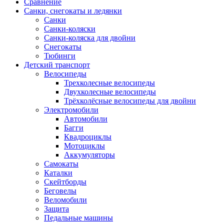
Сравнение
Санки, снегокаты и ледянки
Санки
Санки-коляски
Санки-коляска для двойни
Снегокаты
Тюбинги
Детский транспорт
Велосипеды
Трехколесные велосипеды
Двухколесные велосипеды
Трёхколёсные велосипеды для двойни
Электромобили
Автомобили
Багги
Квадроциклы
Мотоциклы
Аккумуляторы
Самокаты
Каталки
Скейтборды
Беговелы
Веломобили
Защита
Педальные машины