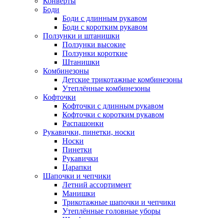
Конверты
Боди
Боди с длинным рукавом
Боди с коротким рукавом
Ползунки и штанишки
Ползунки высокие
Ползунки короткие
Штанишки
Комбинезоны
Детские трикотажные комбинезоны
Утеплённые комбинезоны
Кофточки
Кофточки с длинным рукавом
Кофточки с коротким рукавом
Распашонки
Рукавички, пинетки, носки
Носки
Пинетки
Рукавички
Царапки
Шапочки и чепчики
Летний ассортимент
Манишки
Трикотажные шапочки и чепчики
Утеплённые головные уборы