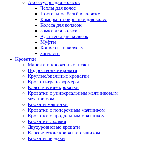
Аксессуары для колясок
Чехлы для колес
Постельное бельё в коляску
Камеры и покрышки для колес
Колеса для колясок
Замки для колясок
Адаптеры для колясок
Муфты
Конверты в коляску
Запчасти
Кроватки
Манежи и кроватки-манежи
Подростковые кровати
Круглые/овальные кроватки
Кровати-трансформеры
Классические кроватки
Кроватки с универсальным маятниковым
механизмом
Кровати-машинки
Кроватки с поперечным маятником
Кроватки с продольным маятником
Кроватки-люльки
Двухуровневые кровати
Классические кроватки с ящиком
Кровати-чердаки